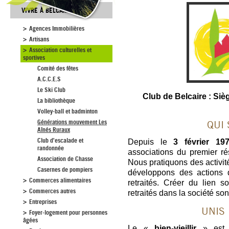
VIVRE À BELCAIRE
Agences Immobilières
Artisans
Association culturelles et
sportives
Comité des fêtes
A.C.C.E.S
Le Ski Club
Club de Belcaire : Sièg
La bibliothèque
Volley-ball et badminton
Générations mouvement Les
QUI S
Aînés Ruraux
Club d'escalade et
Depuis le
3 février 19
randonnée
associations du premier ré
Association de Chasse
Nous pratiquons des activité
Casernes de pompiers
développons des actions d
Commerces alimentaires
retraités. Créer du lien 
Commerces autres
retraités dans la société so
Entreprises
UNIS
Foyer-logement pour personnes
âgées
Le «
bien-vieillir
» est