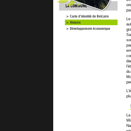
or
LA COMMUNE
pa
Carte d'identité de Belcaire
Le
Histoire
au
Développement économique
gr
Sa
so
pa
en
co
da
l'
du
Mo
pe
L'
pl
La
Wi
Na
re