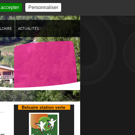
 accepter
Personnaliser
LCAIRE
ACTUALITÉS
Belcaire station verte
ses