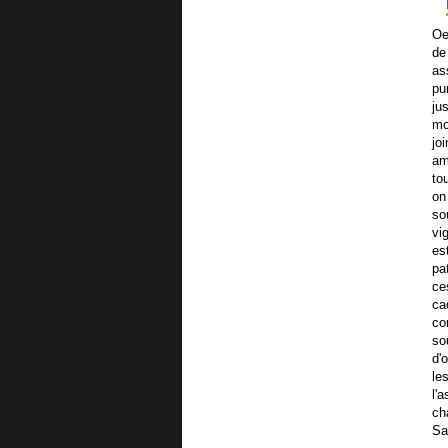
Oe
de
as
pu
ju
mo
jo
am
to
on
so
vi
es
pa
ce
ca
co
so
d'
le
l'
ch
Sa