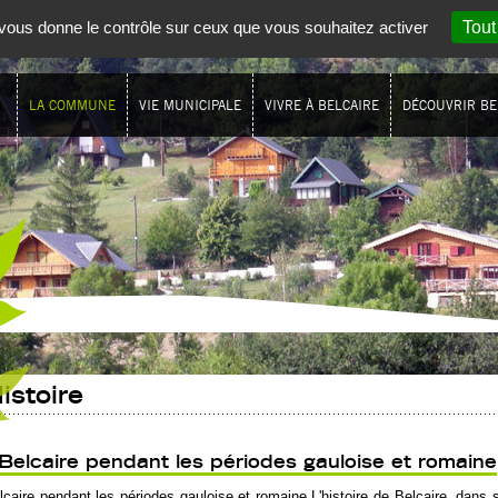
t vous donne le contrôle sur ceux que vous souhaitez activer
Tout
LA COMMUNE
VIE MUNICIPALE
VIVRE À BELCAIRE
DÉCOUVRIR BE
istoire
Belcaire pendant les périodes gauloise et romaine
lcaire pendant les périodes gauloise et romaine L'histoire de Belcaire, dans 