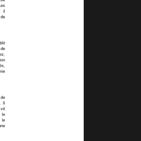
Les
 il
 de
lit
 de
ez,
ion
és,
mie
 de
 Il
vit
 le
 le
une