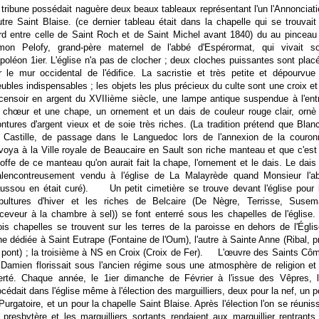
 tribune possédait naguère deux beaux tableaux représentant l'un l'Annonciati
autre Saint Blaise. (ce dernier tableau était dans la chapelle qui se trouvait
rd entre celle de Saint Roch et de Saint Michel avant 1840) du au pinceau
mon Pelofy, grand-père maternel de l'abbé d'Espérormat, qui vivait s
poléon 1ier. L'église n'a pas de clocher ; deux cloches puissantes sont plac
r le mur occidental de l'édifice. La sacristie et très petite et dépourvue
ubles indispensables ; les objets les plus précieux du culte sont une croix et
censoir en argent du XVIIième siècle, une lampe antique suspendue à l'ent
 chœur et une chape, un ornement et un dais de couleur rouge clair, ornè
ntures d'argent vieux et de soie très riches. (La tradition prétend que Blan
 Castille, de passage dans le Languedoc lors de l'annexion de la couron
voya à la Ville royale de Beaucaire en Sault son riche manteau et que c'est
étoffe de ce manteau qu'on aurait fait la chape, l'ornement et le dais. Le dais 
lencontreusement vendu à l'église de La Malayrède quand Monsieur l'a
ussou en était curé). Un petit cimetière se trouve devant l'église pour 
pultures d'hiver et les riches de Belcaire (De Nègre, Terrisse, Susem
eceveur à la chambre à sel)) se font enterré sous les chapelles de l'égli
ois chapelles se trouvent sur les terres de la paroisse en dehors de l'Églis
une dédiée à Saint Eutrape (Fontaine de l'Oum), l'autre à Sainte Anne (Ribal, p
 pont) ; la troisième à NS en Croix (Croix de Fer). L'œuvre des Saints Cô
 Damien florissait sous l'ancien régime sous une atmosphère de religion et
berté. Chaque année, le 1ier dimanche de Février à l'issue des Vêpres, l
océdait dans l'église même à l'élection des marguilliers, deux pour la nef, un p
 Purgatoire, et un pour la chapelle Saint Blaise. Après l'élection l'on se réuniss
 presbytère et les marguilliers sortants rendaient aux marguillier rentrants