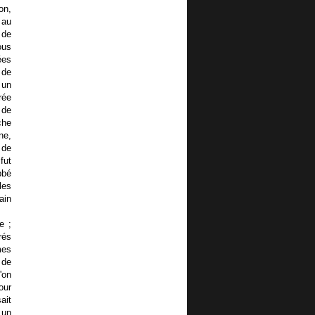
on,
 au
 de
ous
ées
 de
 un
rée
 de
che
ne,
 de
fut
bbé
les
ain
se.
e ;
rés
mes
 de
'on
our
ait
 un