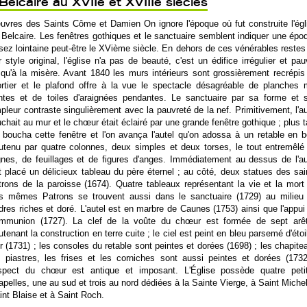
Belcaire au XVIIe et XVIIIe siècles
uvres des Saints Côme et Damien On ignore l'époque où fut construite l'égl
 Belcaire. Les fenêtres gothiques et le sanctuaire semblent indiquer une épo
sez lointaine peut-être le XVième siècle. En dehors de ces vénérables restes
r style original, l'église n'a pas de beauté, c'est un édifice irrégulier et pau
squ'à la misère. Avant 1840 les murs intérieurs sont grossièrement recrépis
rtier et le plafond offre à la vue le spectacle désagréable de planches 
intes et de toiles d'araignées pendantes. Le sanctuaire par sa forme et 
pleur contraste singulièrement avec la pauvreté de la nef. Primitivement, l'au
uchait au mur et le chœur était éclairé par une grande fenêtre gothique ; plus t
 boucha cette fenêtre et l'on avança l'autel qu'on adossa à un retable en b
utenu par quatre colonnes, deux simples et deux torses, le tout entremêlé
gnes, de feuillages et de figures d'anges. Immédiatement au dessus de l'au
t placé un délicieux tableau du père éternel ; au côté, deux statues des sai
trons de la paroisse (1674). Quatre tableaux représentant la vie et la mort
s mêmes Patrons se trouvent aussi dans le sanctuaire (1729) au milieu
dres riches et doré. L'autel est en marbre de Caunes (1753) ainsi que l'appui
mmunion (1727). La clef de la voûte du chœur est formée de sept arê
utenant la construction en terre cuite ; le ciel est peint en bleu parsemé d'étoi
or (1731) ; les consoles du retable sont peintes et dorées (1698) ; les chapite
s piastres, les frises et les corniches sont aussi peintes et dorées (1732
aspect du chœur est antique et imposant. L'Église possède quatre peti
apelles, une au sud et trois au nord dédiées à la Sainte Vierge, à Saint Michel
int Blaise et à Saint Roch.