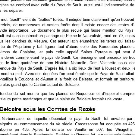
igines se confond avec celle du Pays de Sault, aussi est-il indispensable de
s les séparer.
 mot "Sault" vient de "Saltes" forêts. Il indique bien clairement qu'on trouvait 
trefois, de nombreuses et vastes forêts dont il existe encore des restes d'
ande importance. Le document le plus reculé qui fasse mention du Pays
ult est sans contredit un passage de Pleine le Naturaliste, mort en 79, ensev
us les cendres du Vésuve. Cet auteur latin énumérant les terres qui faisai
rtie de l'Aquitaine y fait figurer tout d'abord celle des Kercorates placée 
virons de Chalabre, et puis celle appelé Saltes Pyreneus qui peut ê
nsidérée comme étant le pays de Sault. Ce renseignement précieux se tro
ns le livre quatrième de son Histoire Naturelle. Dom Vaissette nous do
étendue du Pays de Sault. D'après lui, il a six lieux de l'est à l'ouest et deux li
 nord au midi. Avec ces données l'on peut établir que le Pays de Sault allait
ntaillou à Coudons et d'Aunat à la forêt de Belesta, et formait un territoire
u plus grand que le Canton actuel de Belcaire.
étendue du sol montre que les plaines de Roquefeuil et d'Espezel compren
usieurs petits marécages et que la plaine de Belcaire formait une vaste..
Belcaire sous les Comtes de Razès
 Narbonnaise, de laquelle dépendait le pays de Sault, fut envahie par 
sigoths au commencement du Ve siècle. Carcassonne fut occupée en 426
rbonne en 435. Après la défaite de Vouillé en 507, les Wisigoths
tranchèrent dans la Septimanie. Reddes ou Rennes fut leur principale fortere