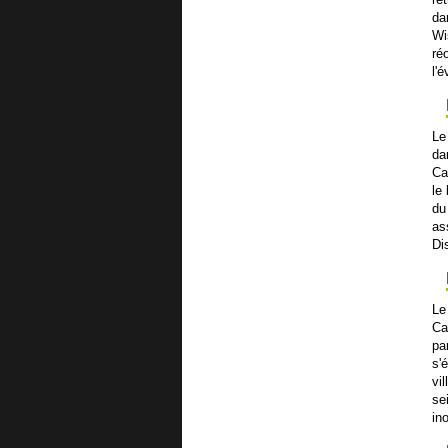
da
Wi
ré
l'
Le
da
Ca
le
du
as
Di
Le
Ca
pa
s'
vi
se
in