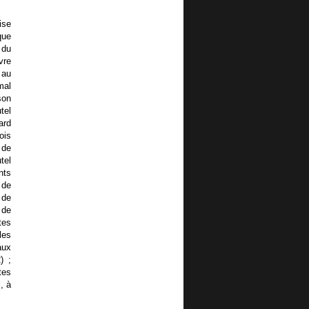
ise
que
 du
vre
 au
mal
son
tel
ard
ois
 de
tel
nts
 de
 de
 de
tes
les
aux
) ;
tes
, à