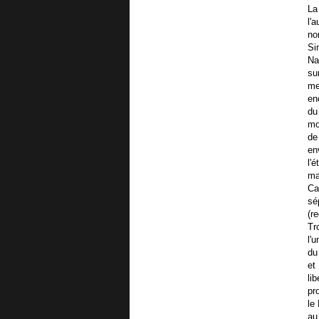
La
l'
no
Si
Na
su
me
en
du
mo
de
en
l'
ma
Ca
sé
(r
Tr
l'
du
et
li
pr
le
au