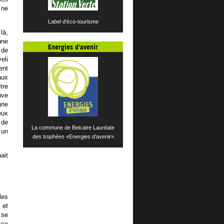
 ne
Label d'éco-tourisme
là,
une
Energies d'avenir
 de
eli
ent
aux
tre
uve
nne
eux
 de
La commune de Belcaire Lauréate
 un
des trophées «Energies d’avenir»
ait
les
 et
 se
sse