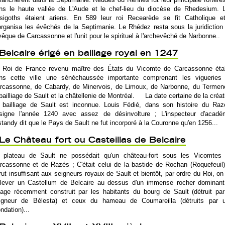
ns le haute vallée de L'Aude et le chef-lieu du diocèse de Rhedesium. 
sigoths étaient ariens. En 589 leur roi Recearède se fit Catholique et
organisa les évêchés de la Septimanie. Le Rhédez resta sous la juridiction
évêque de Carcassonne et l'unit pour le spirituel à l'archevêché de Narbonne..
Belcaire érigé en baillage royal en 1247
 Roi de France revenu maître des États du Vicomte de Carcassonne étab
ns cette ville une sénéchaussée importante comprenant les vigueries
rcassonne, de Cabardy, de Minervois, de Limoux, de Narbonne, du Termen
 bailliage de Sault et la châtellenie de Montréal. La date certaine de la créat
 bailliage de Sault est inconnue. Louis Fédié, dans son histoire du Raz
signe l'année 1240 avec assez de désinvolture ; L'inspecteur d'acadé
standy dit que le Pays de Sault ne fut incorporé à la Couronne qu'en 1256...
Le Château fort ou Casteillas de Belcaire
 plateau de Sault ne possédait qu'un château-fort sous les Vicomtes
rcassonne et de Razés ; C'était celui de la bastide de Rochan (Roquefeuil).
rut insuffisant aux seigneurs royaux de Sault et bientôt, par ordre du Roi, on 
élever un Castellum de Belcaire au dessus d'un immense rocher dominant
llage récemment construit par les habitants du bourg de Sault (détruit par
igneur de Bélesta) et ceux du hameau de Coumareilla (détruits par 
ondation)...