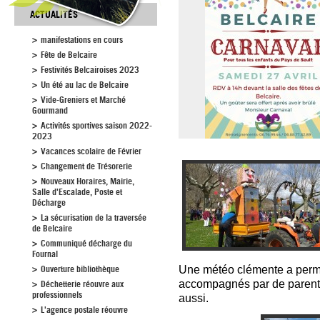
ACTUALITÉS
manifestations en cours
Fête de Belcaire
Festivités Belcairoises 2023
Un été au lac de Belcaire
Vide-Greniers et Marché
Gourmand
Activités sportives saison 2022-
2023
Vacances scolaire de Février
Changement de Trésorerie
Nouveaux Horaires, Mairie,
Salle d'Escalade, Poste et
Décharge
La sécurisation de la traversée
de Belcaire
Communiqué décharge du
Fournal
Ouverture bibliothèque
Une météo clémente a perm
accompagnés par de parents 
Déchetterie réouvre aux
professionnels
aussi.
L'agence postale réouvre