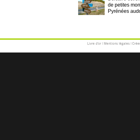
de petites mon
Pyrénées audoi
Livre d'or
|
Mentions légales
|
Créer