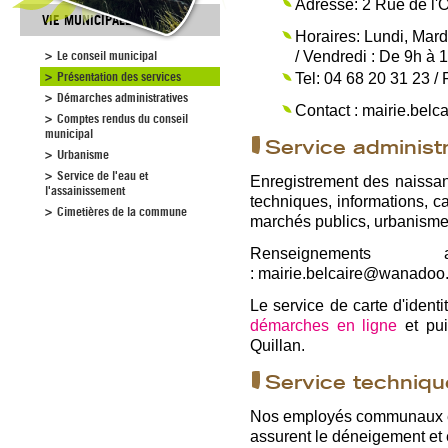
Adresse: 2 Rue de l
VIE MUNICIPALE
Horaires: Lundi, Mard
Le conseil municipal
/ Vendredi : De 9h à 
Présentation des services
Tel: 04 68 20 31 23 /
Démarches administratives
Contact : mairie.bel
Comptes rendus du conseil
municipal
Service administr
Urbanisme
Service de l'eau et
Enregistrement des naissa
l'assainissement
techniques, informations, ca
Cimetières de la commune
marchés publics, urbanisme.
Renseignements
: mairie.belcaire@wanadoo.
Le service de carte d'identit
démarches en ligne
et pui
Quillan.
Service techniqu
Nos employés communaux ent
assurent le déneigement et 