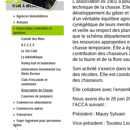
L'association loi 1901 a po
VIVRE À BELCAIRE
technique de la chasse. Elle f
développement du gibier et 
Agences Immobilières
d'un véritable équilibre agr
Artisans
cynégétique de leurs membr
Association culturelles et
et veille au respect des pla
sportives
que le schéma départementa
Comité des fêtes
les resources appropriées e
A.C.C.E.S
chasse temporaire. Elle a é
Le Ski Club
contribution des chasseurs à
La bibliothèque
de la faune et de la flore s
Volley-ball et badminton
Son activité s'exerce dans l
Générations mouvement Les
Aînés Ruraux
des récoltes. Elle est coor
Club d'escalade et
des chasseurs.
randonnée
Elle collabore avec l'ensem
Association de Chasse
Casernes de pompiers
Nous avons élu le 26 juin 20
Commerces alimentaires
l'ACCA suivant :
Commerces autres
Président : Maury Sylvain
Entreprises
Foyer-logement pour personnes
Vice-président : Toustou Lio
âgées