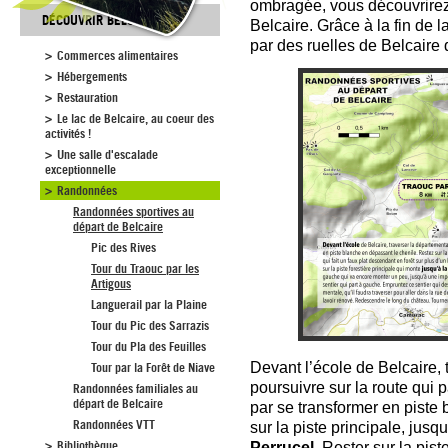
ombragée, vous découvrirez u
DÉCOUVRIR BELCAIRE
Belcaire. Grâce à la fin de 
par des ruelles de Belcaire
Commerces alimentaires
Hébergements
Restauration
Le lac de Belcaire, au coeur des
activités !
Une salle d'escalade
exceptionnelle
Randonnées
Randonnées sportives au
départ de Belcaire
Pic des Rives
Tour du Traouc par les
Artigous
Languerail par la Plaine
Tour du Pic des Sarrazis
Tour du Pla des Feuilles
Devant l’école de Belcaire,
Tour par la Forêt de Niave
poursuivre sur la route qui p
Randonnées familiales au
départ de Belcaire
par se transformer en piste
Randonnées VTT
sur la piste principale, jus
Bibliothèque
Perrucel
. Rester sur la pist